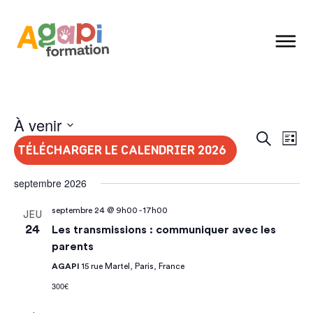
À venir
Recher
Na
Recherche
Sélectionnez
Liste
TÉLÉCHARGER LE CALENDRIER 2026
et
une
d
naviga
date.
septembre 2026
vu
de
vues
É
septembre 24 @ 9h00
-
17h00
JEU
Évènem
24
Les transmissions : communiquer avec les
parents
AGAPI
15 rue Martel, Paris, France
300€