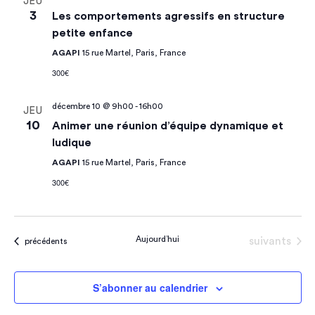
JEU
3
Les comportements agressifs en structure
petite enfance
AGAPI
15 rue Martel, Paris, France
300€
décembre 10 @ 9h00
-
16h00
JEU
10
Animer une réunion d’équipe dynamique et
ludique
AGAPI
15 rue Martel, Paris, France
300€
Aujourd’hui
Évènements
suivants
Évènements
précédents
S’abonner au calendrier