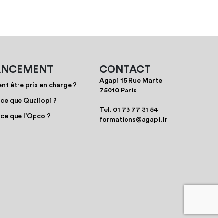
ANCEMENT
CONTACT
Agapi 15 Rue Martel
t être pris en charge ?
75010 Paris
-ce que Qualiopi ?
Tel.
01 73 77 31 54
-ce que l’Opco ?
formations@agapi.fr