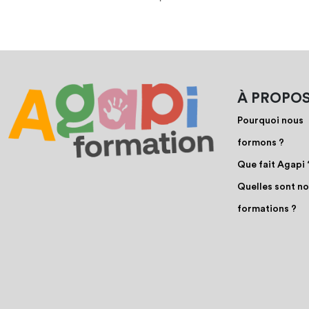
À PROPO
Pourquoi nous
formons ?
Que fait Agapi 
Quelles sont n
formations ?