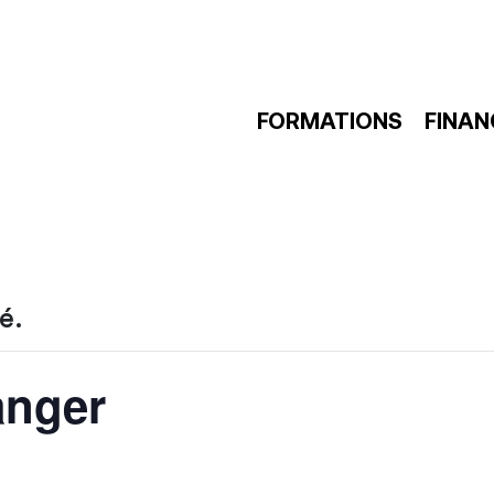
FORMATIONS
FINA
é.
anger