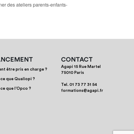
er des ateliers parents-enfants-
ANCEMENT
CONTACT
Agapi 15 Rue Martel
t être pris en charge ?
75010 Paris
-ce que Qualiopi ?
Tel.
01 73 77 31 54
-ce que l’Opco ?
formations@agapi.fr