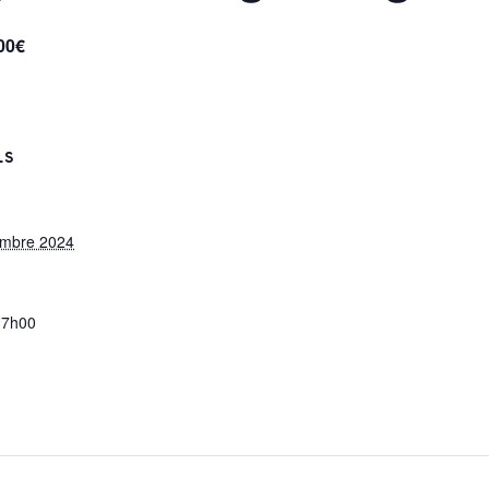
00€
LS
embre 2024
17h00