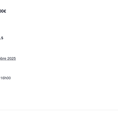
00€
LS
mbre 2025
 16h00