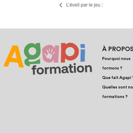
L’éveil par le jeu :
À PROPO
Pourquoi nous
formons ?
Que fait Agapi 
Quelles sont n
formations ?