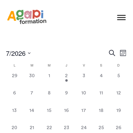
Recher
Na
7/2026
Recherche
Mois
et
Sélectionnez
d
Calendrier
L
M
M
J
V
S
D
naviga
une
vu
de
date.
de
0
0
0
1
0
0
0
29
30
1
2
3
4
5
Évènements
vues
É
évènement,
évènement,
évènement,
évènement,
évènement,
évènement,
évènem
Évènem
0
0
0
0
0
0
0
6
7
8
9
10
11
12
évènement,
évènement,
évènement,
évènement,
évènement,
évènement,
évènem
0
0
0
0
0
0
0
13
14
15
16
17
18
19
évènement,
évènement,
évènement,
évènement,
évènement,
évènement,
évènem
0
0
0
0
0
0
0
20
21
22
23
24
25
26