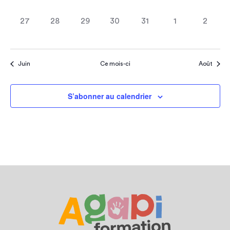
évènement,
évènement,
évènement,
évènement,
évènement,
évènement,
évènem
0
0
0
0
0
0
0
27
28
29
30
31
1
2
évènement,
évènement,
évènement,
évènement,
évènement,
évènement,
évènem
Juin
Ce mois-ci
Août
S’abonner au calendrier