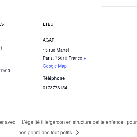
LS
LIEU
AGAPI
 1
15 rue Martel
Paris
,
75010
France
+
Google Map
17h00
Téléphone
0173773154
er avec
L’égalité fille/garcon en structure petite enfance : 
non genré des tout-petits