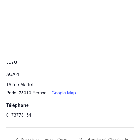
LIEU
AGAPI
15 rue Martel
Paris
,
75010
France
+ Google Map
Téléphone
0173773154
Des coins nature en crèche :
Voir et analyser : Observer le