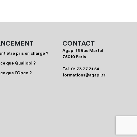
ANCEMENT
CONTACT
Agapi 15 Rue Martel
t être pris en charge ?
75010 Paris
-ce que Qualiopi ?
Tel.
01 73 77 31 54
-ce que l’Opco ?
formations@agapi.fr