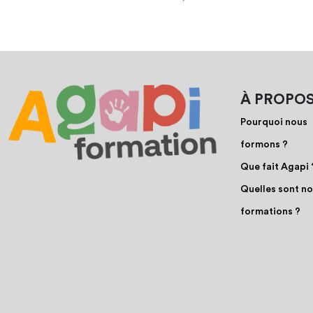
À PROPO
Pourquoi nous
formons ?
Que fait Agapi 
Quelles sont n
formations ?