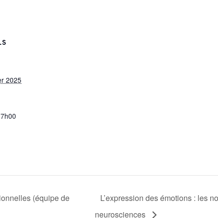
LS
er 2025
17h00
ionnelles (équipe de
L’expression des émotions : les 
neurosciences