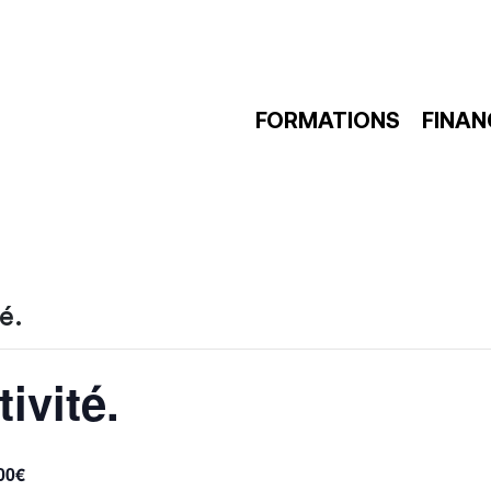
FORMATIONS
FINA
é.
ivité.
00€